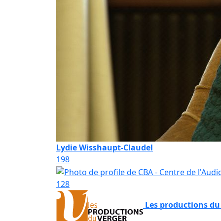
Lydie Wisshaupt-Claudel
198
128
Les productions du