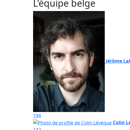
L'équipe belge
Jérôme La
194
Colin 
142