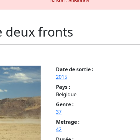
Raison : AdBlocker
re deux fronts
Date de sortie :
2015
Pays :
Belgique
Genre :
37
Metrage :
42
Durée :