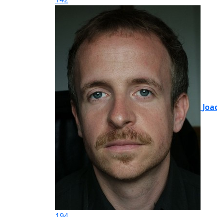
Joa
194