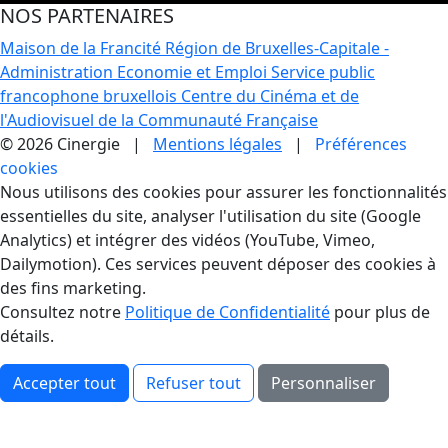
NOS PARTENAIRES
Maison de la Francité
Région de Bruxelles-Capitale -
Administration Economie et Emploi
Service public
francophone bruxellois
Centre du Cinéma et de
l'Audiovisuel de la Communauté Française
© 2026 Cinergie |
Mentions légales
|
Préférences
cookies
Gestion des Cookies
Nous utilisons des cookies pour assurer les fonctionnalités
essentielles du site, analyser l'utilisation du site (Google
Analytics) et intégrer des vidéos (YouTube, Vimeo,
Dailymotion). Ces services peuvent déposer des cookies à
des fins marketing.
Consultez notre
Politique de Confidentialité
pour plus de
détails.
Accepter tout
Refuser tout
Personnaliser