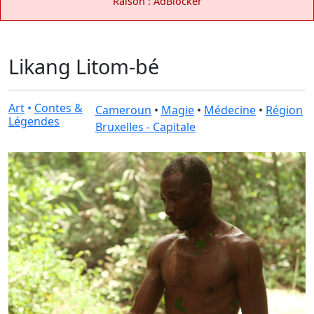
Raison : AdBlocker
Likang Litom-bé
Art
•
Contes &
Cameroun
•
Magie
•
Médecine
•
Région
Légendes
Bruxelles - Capitale