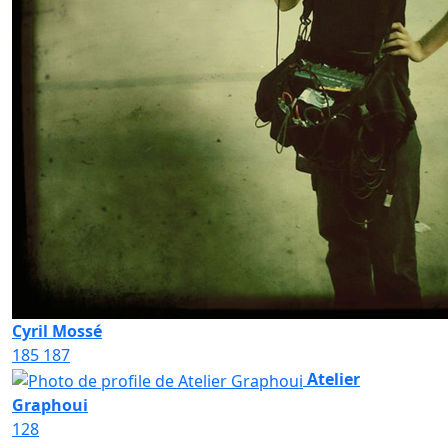
Cyril Mossé
185
187
Atelier
Graphoui
128