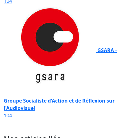
104
GSARA -
Groupe Socialiste d'Action et de Réflexion sur
l'Audiovisuel
104