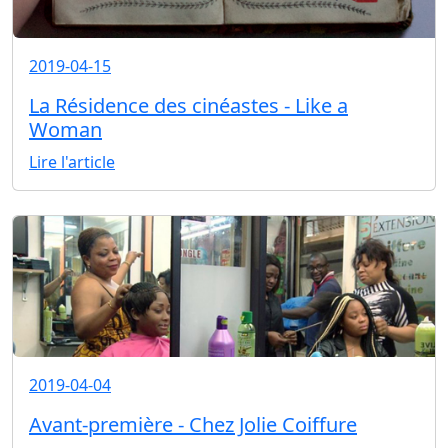
2019-04-15
La Résidence des cinéastes - Like a
Woman
Lire l'article
2019-04-04
Avant-première - Chez Jolie Coiffure