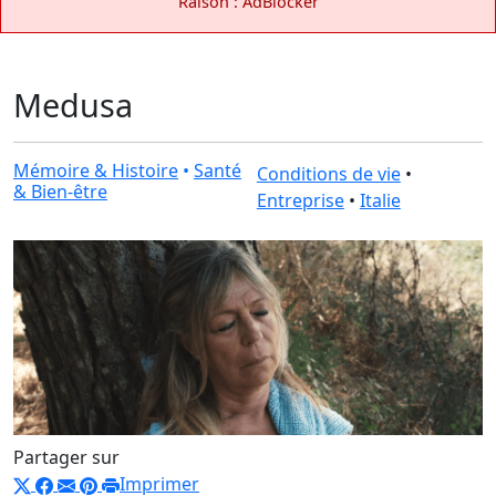
Raison : AdBlocker
Medusa
Mémoire & Histoire
•
Santé
Conditions de vie
•
& Bien-être
Entreprise
•
Italie
Partager sur
Imprimer