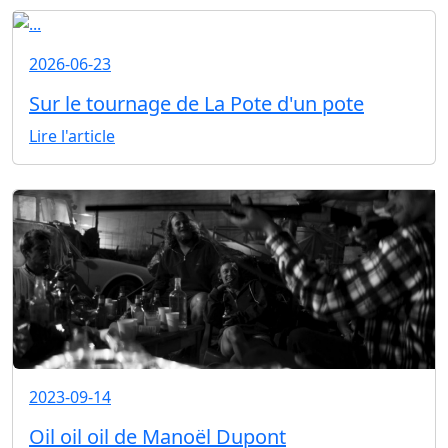
2026-06-23
Sur le tournage de La Pote d'un pote
Lire l'article
2023-09-14
Oil oil oil de Manoël Dupont