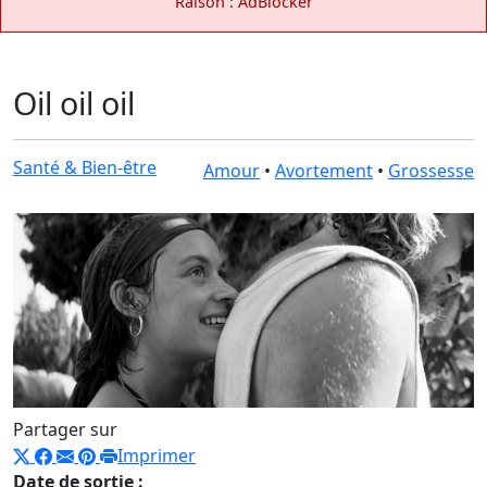
Raison : AdBlocker
Oil oil oil
Santé & Bien-être
Amour
•
Avortement
•
Grossesse
Partager sur
Imprimer
Date de sortie :