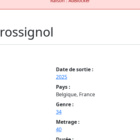
Raison : AdBlocker
 rossignol
Date de sortie :
2025
Pays :
Belgique, France
Genre :
34
Metrage :
40
Durée :