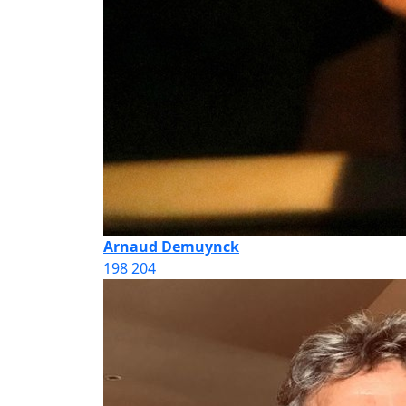
Arnaud Demuynck
198
204