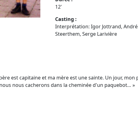
12'
Casting :
Interprétation: Igor Jottrand, And
Steerthem, Serge Larivière
on père est capitaine et ma mère est une sainte. Un jour, mo
t nous nous cacherons dans la cheminée d'un paquebot… »