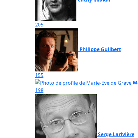
205
Philippe Guilbert
155
Ma
198
Serge Larivière