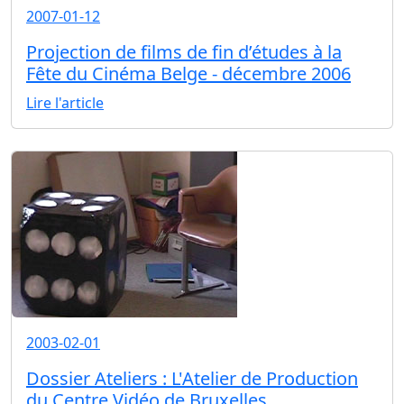
2007-01-12
Projection de films de fin d’études à la
Fête du Cinéma Belge - décembre 2006
Lire l'article
2003-02-01
Dossier Ateliers : L'Atelier de Production
du Centre Vidéo de Bruxelles