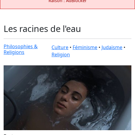
Raison : AdBlocker
Les racines de l'eau
Philosophies &
Culture
•
Féminisme
•
Judaïsme
•
Religions
Religion