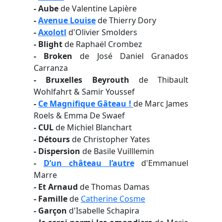
- Aube
de Valentine Lapière
-
Avenue Louise
de Thierry Dory
-
Axolotl
d'Olivier Smolders
- Blight
de Raphaël Crombez
- Broken
de José Daniel Granados
Carranza
- Bruxelles Beyrouth
de Thibault
Wohlfahrt & Samir Youssef
-
Ce Magnifique Gâteau !
de Marc James
Roels & Emma De Swaef
- CUL
de Michiel Blanchart
- Détours
de Christopher Yates
- Dispersion
de Basile Vuilllemin
-
D’un château l’autre
d'Emmanuel
Marre
- Et Arnaud
de Thomas Damas
- Famille
de
Catherine Cosme
- Garçon
d'Isabelle Schapira