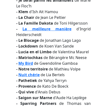
- Je serai parmi les amandiers
de Marie
Le Floc’h
- Klem
d'Ish Ait Hamou
- La Chair
de Jean Le Peltier
- La Famille Dakota
de Toni Hilgersson
-
La meilleure manière
d'Ingrid
Heiderscheidt
- Le Blocage
de Jonathan Lago Lago
- Lockdown
de Koen Van Sande
- Lucia en el Limbo
de Valentina Maurel
- Matriochkas
de Bérangère Mc Neese
-
My Bird
de Gwendoline Gamboa
- Notre territoire
de Mathieu Volpe
-
Nuit chérie
de Lia Bertels
- Pathetiek
de Yahya Terryn
- Provence
de Kato De Boeck
- Qui vive
d'Anaïs Debus
- Saigon sur Marne
d'Aude Ha Leplège
- Sparring Partners
de Thomas van