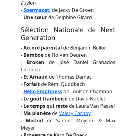
Zuylen
-
Spermaceti
de Jacky De Groen
- Une sœur
de Delphine Girard
Sélection Nationale de Next
Generation
- Accord parental
de Benjamin Belloir
- Bamboe
de Flo Van Deuren
- Broken
de José Daniel Granados
Carranza
- Et Arnaud
de Thomas Damas
- Forfait
de Rémi Quodbach
-
Hello Emptiness
de Louison Chambon
- Le goût framboise
de David Noblet
- Le temps qui reste
de Laura Van Passel
- Ma planète
de
Valery Carnoy
- Mistral
de Sander Moyson & Max
Meyer
- Provence
de Kato De Boeck