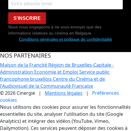
S'INSCRIRE
Nous nous engageons à ne vous envoyer que des
informations relatives au cinéma en Belgique.
Conditions générales et politique de confidentialité
NOS PARTENAIRES
Maison de la Francité
Région de Bruxelles-Capitale -
Administration Economie et Emploi
Service public
francophone bruxellois
Centre du Cinéma et de
l'Audiovisuel de la Communauté Française
© 2026 Cinergie |
Mentions légales
|
Préférences
cookies
Gestion des Cookies
Nous utilisons des cookies pour assurer les fonctionnalités
essentielles du site, analyser l'utilisation du site (Google
Analytics) et intégrer des vidéos (YouTube, Vimeo,
Dailymotion). Ces services peuvent déposer des cookies à