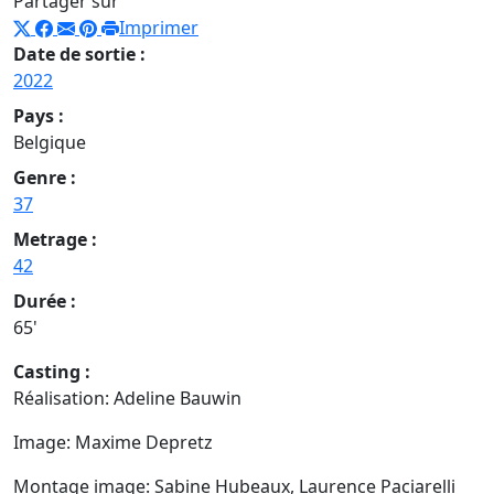
Partager sur
Imprimer
Date de sortie :
2022
Pays :
Belgique
Genre :
37
Metrage :
42
Durée :
65'
Casting :
Réalisation: Adeline Bauwin
Image: Maxime Depretz
Montage image: Sabine Hubeaux, Laurence Paciarelli