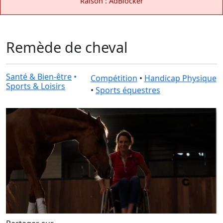
Raison : AdBlocker
Remède de cheval
Santé & Bien-être
•
Compétition
•
Handicap Physique
Sports & Loisirs
•
Sports équestres