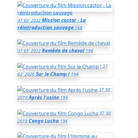
Mission castor - La
37
60'
2022
réintroduction sauvage
168
Remède de cheval
37
65'
2022
194
37
Sur le Champ !
62'
2020
194
37
50'
Après l'usine
2019
194
37
50'
Congo Lucha
2018
194