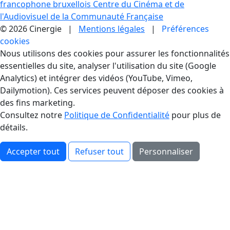
francophone bruxellois
Centre du Cinéma et de
l'Audiovisuel de la Communauté Française
© 2026 Cinergie |
Mentions légales
|
Préférences
cookies
Gestion des Cookies
Nous utilisons des cookies pour assurer les fonctionnalités
essentielles du site, analyser l'utilisation du site (Google
Analytics) et intégrer des vidéos (YouTube, Vimeo,
Dailymotion). Ces services peuvent déposer des cookies à
des fins marketing.
Consultez notre
Politique de Confidentialité
pour plus de
détails.
Accepter tout
Refuser tout
Personnaliser