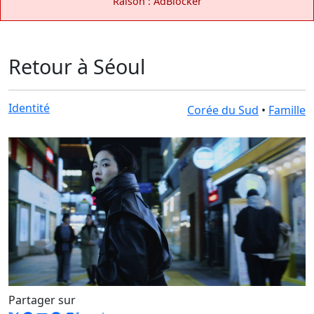
Raison : AdBlocker
Retour à Séoul
Identité
Corée du Sud
•
Famille
Partager sur