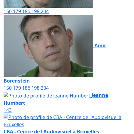
150
179
186
198
204
Amir
Borenstein
150
179
186
198
204
Jeanne
Humbert
143
CBA - Centre de l'Audiovisuel à Bruxelles