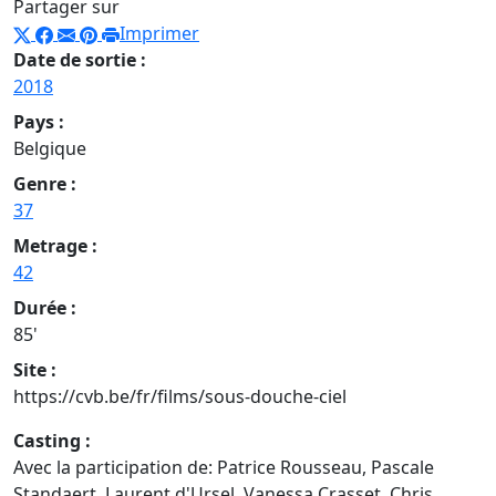
Partager sur
Imprimer
Date de sortie :
2018
Pays :
Belgique
Genre :
37
Metrage :
42
Durée :
85'
Site :
https://cvb.be/fr/films/sous-douche-ciel
Casting :
Avec la participation de: Patrice Rousseau, Pascale
Standaert, Laurent d'Ursel, Vanessa Crasset, Chris