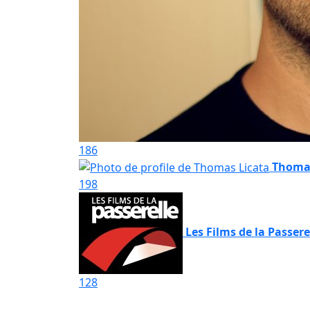
186
Thomas
198
Les Films de la Passere
128