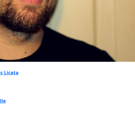
 Licata
lle