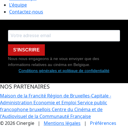
L'équipe
Contactez-nous
S'INSCRIRE
Nous nous engageons à ne vous envoyer que des
informations relatives au cinéma en Belgique.
Conditions générales et politique de confidentialité
NOS PARTENAIRES
Maison de la Francité
Région de Bruxelles-Capitale -
Administration Economie et Emploi
Service public
francophone bruxellois
Centre du Cinéma et de
l'Audiovisuel de la Communauté Française
© 2026 Cinergie |
Mentions légales
|
Préférences