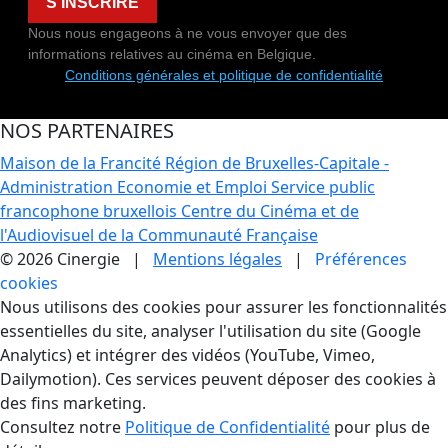
S'INSCRIRE
Nous nous engageons à ne vous envoyer que des
informations relatives au cinéma en Belgique.
Conditions générales et politique de confidentialité
NOS PARTENAIRES
Maison de la Francité
Région de Bruxelles-Capitale -
Administration Economie et Emploi
Service public
francophone bruxellois
Centre du Cinéma et de
l'Audiovisuel de la Communauté Française
© 2026 Cinergie |
Mentions légales
|
Préférences
cookies
Gestion des Cookies
Nous utilisons des cookies pour assurer les fonctionnalités
essentielles du site, analyser l'utilisation du site (Google
Analytics) et intégrer des vidéos (YouTube, Vimeo,
Dailymotion). Ces services peuvent déposer des cookies à
des fins marketing.
Consultez notre
Politique de Confidentialité
pour plus de