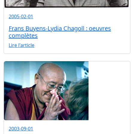
2005-02-01
Frans Buyens-Lydia Chagoll : oeuvres
complètes
Lire l'article
2003-09-01