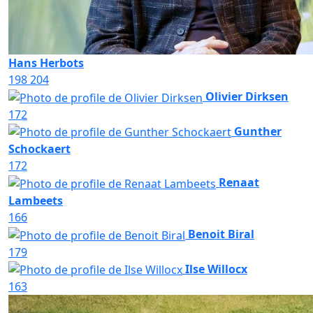
Hans Herbots
198
204
Olivier Dirksen
172
Gunther
Schockaert
172
Renaat
Lambeets
166
Benoit Biral
179
Ilse Willocx
163