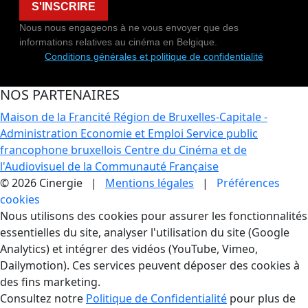
S'INSCRIRE
Nous nous engageons à ne vous envoyer que des
informations relatives au cinéma en Belgique.
Conditions générales et politique de confidentialité
NOS PARTENAIRES
Maison de la Francité
Région de Bruxelles-Capitale -
Administration Economie et Emploi
Service public
francophone bruxellois
Centre du Cinéma et de
l'Audiovisuel de la Communauté Française
© 2026 Cinergie |
Mentions légales
|
Préférences
cookies
Gestion des Cookies
Nous utilisons des cookies pour assurer les fonctionnalités
essentielles du site, analyser l'utilisation du site (Google
Analytics) et intégrer des vidéos (YouTube, Vimeo,
Dailymotion). Ces services peuvent déposer des cookies à
des fins marketing.
Consultez notre
Politique de Confidentialité
pour plus de