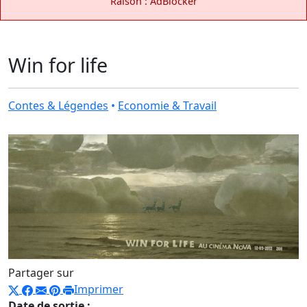
Raison : AdBlocker
Win for life
Contes & Légendes
•
Economie & Travail
Partager sur
Imprimer
Date de sortie :