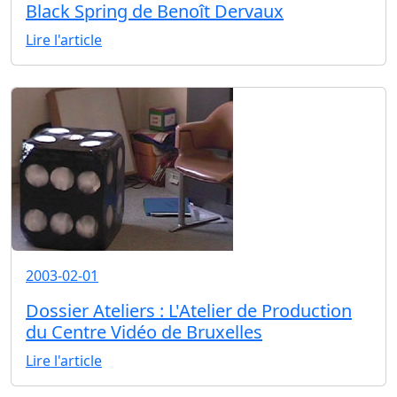
Black Spring de Benoît Dervaux
Lire l'article
2003-02-01
Dossier Ateliers : L'Atelier de Production
du Centre Vidéo de Bruxelles
Lire l'article