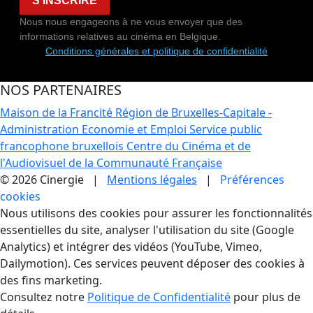
S'INSCRIRE
Nous nous engageons à ne vous envoyer que des
informations relatives au cinéma en Belgique.
Conditions générales et politique de confidentialité
NOS PARTENAIRES
Maison de la Francité
Région de Bruxelles-Capitale -
Administration Economie et Emploi
Service public
francophone bruxellois
Centre du Cinéma et de
l'Audiovisuel de la Communauté Française
© 2026 Cinergie |
Mentions légales
|
Préférences
cookies
Gestion des Cookies
Nous utilisons des cookies pour assurer les fonctionnalités
essentielles du site, analyser l'utilisation du site (Google
Analytics) et intégrer des vidéos (YouTube, Vimeo,
Dailymotion). Ces services peuvent déposer des cookies à
des fins marketing.
Consultez notre
Politique de Confidentialité
pour plus de