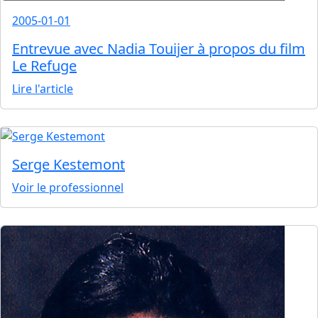
2005-01-01
Entrevue avec Nadia Touijer à propos du film
Le Refuge
Lire l'article
Serge Kestemont
Voir le professionnel