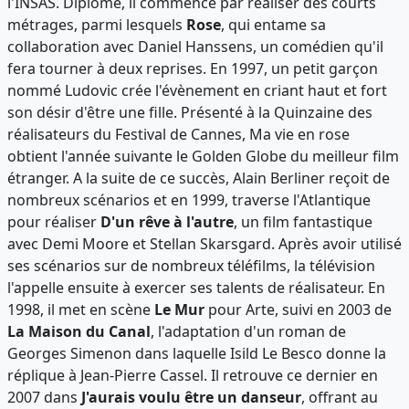
l'INSAS. Diplômé, il commence par réaliser des courts
métrages, parmi lesquels
Rose
, qui entame sa
collaboration avec Daniel Hanssens, un comédien qu'il
fera tourner à deux reprises. En 1997, un petit garçon
nommé Ludovic crée l'évènement en criant haut et fort
son désir d'être une fille. Présenté à la Quinzaine des
réalisateurs du Festival de Cannes, Ma vie en rose
obtient l'année suivante le Golden Globe du meilleur film
étranger. A la suite de ce succès, Alain Berliner reçoit de
nombreux scénarios et en 1999, traverse l'Atlantique
pour réaliser
D'un rêve à l'autre
, un film fantastique
avec Demi Moore et Stellan Skarsgard. Après avoir utilisé
ses scénarios sur de nombreux téléfilms, la télévision
l'appelle ensuite à exercer ses talents de réalisateur. En
1998, il met en scène
Le Mur
pour Arte, suivi en 2003 de
La Maison du Canal
, l'adaptation d'un roman de
Georges Simenon dans laquelle Isild Le Besco donne la
réplique à Jean-Pierre Cassel. Il retrouve ce dernier en
2007 dans
J'aurais voulu être un danseur
, offrant au