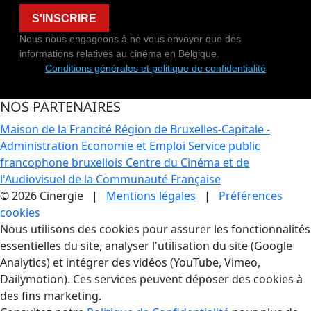
S'INSCRIRE
Nous nous engageons à ne vous envoyer que des
informations relatives au cinéma en Belgique.
Conditions générales et politique de confidentialité
NOS PARTENAIRES
Maison de la Francité
Région de Bruxelles-Capitale -
Administration Economie et Emploi
Service public
francophone bruxellois
Centre du Cinéma et de
l'Audiovisuel de la Communauté Française
© 2026 Cinergie |
Mentions légales
|
Préférences
cookies
Gestion des Cookies
Nous utilisons des cookies pour assurer les fonctionnalités
essentielles du site, analyser l'utilisation du site (Google
Analytics) et intégrer des vidéos (YouTube, Vimeo,
Dailymotion). Ces services peuvent déposer des cookies à
des fins marketing.