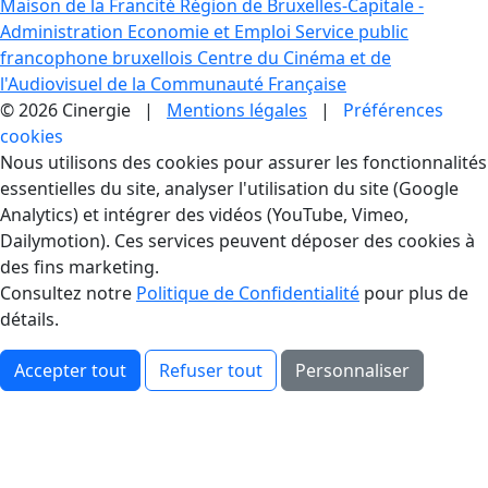
Maison de la Francité
Région de Bruxelles-Capitale -
Administration Economie et Emploi
Service public
francophone bruxellois
Centre du Cinéma et de
l'Audiovisuel de la Communauté Française
© 2026 Cinergie |
Mentions légales
|
Préférences
cookies
Gestion des Cookies
Nous utilisons des cookies pour assurer les fonctionnalités
essentielles du site, analyser l'utilisation du site (Google
Analytics) et intégrer des vidéos (YouTube, Vimeo,
Dailymotion). Ces services peuvent déposer des cookies à
des fins marketing.
Consultez notre
Politique de Confidentialité
pour plus de
détails.
Accepter tout
Refuser tout
Personnaliser