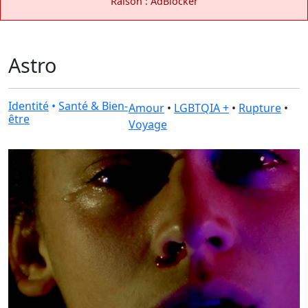
Raison : AdBlocker
Astro
Identité
•
Santé & Bien-
Amour
•
LGBTQIA +
•
Rupture
•
être
Voyage