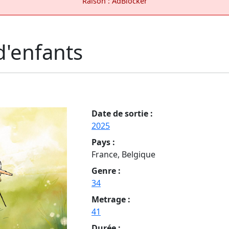
Raison : AdBlocker
d'enfants
Date de sortie :
2025
Pays :
France, Belgique
Genre :
34
Metrage :
41
Durée :