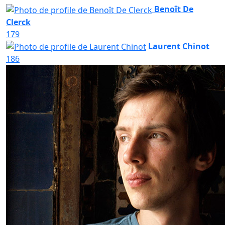
Benoît De
Clerck
179
Laurent Chinot
186