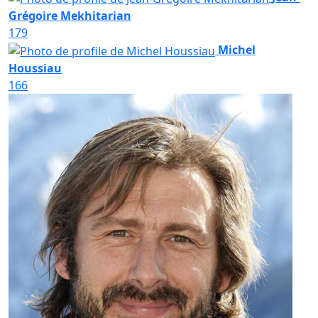
Grégoire Mekhitarian
179
Michel
Houssiau
166