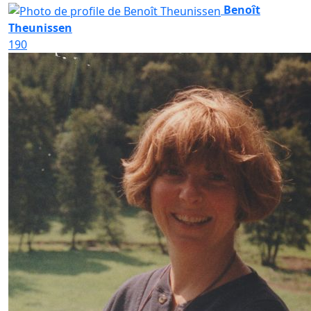
Benoît
Theunissen
190