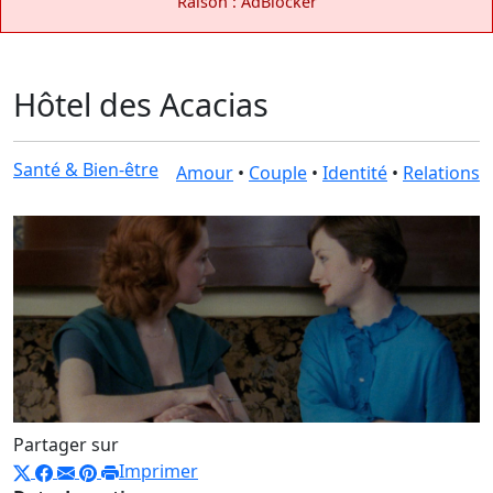
Raison : AdBlocker
Hôtel des Acacias
Santé & Bien-être
Amour
•
Couple
•
Identité
•
Relations
Partager sur
Imprimer