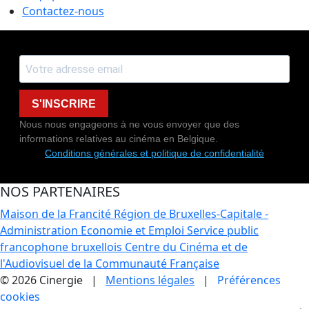
Contactez-nous
S'INSCRIRE
Nous nous engageons à ne vous envoyer que des
informations relatives au cinéma en Belgique.
Conditions générales et politique de confidentialité
NOS PARTENAIRES
Maison de la Francité
Région de Bruxelles-Capitale -
Administration Economie et Emploi
Service public
francophone bruxellois
Centre du Cinéma et de
l'Audiovisuel de la Communauté Française
© 2026 Cinergie |
Mentions légales
|
Préférences
cookies