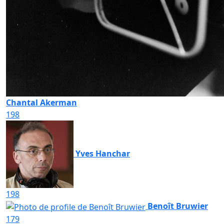
Chantal Akerman
198
Yves Hanchar
198
Benoît Bruwier
179