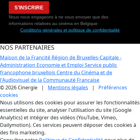
S'INSCRIRE
Nous nous engageons à ne vous envoyer que des
informations relatives au cinéma en Belgique.
Conditions générales et politique de confidentialité
NOS PARTENAIRES
Maison de la Francité
Région de Bruxelles-Capitale -
Administration Economie et Emploi
Service public
francophone bruxellois
Centre du Cinéma et de
l'Audiovisuel de la Communauté Française
© 2026 Cinergie |
Mentions légales
|
Préférences
cookies
Gestion des Cookies
Nous utilisons des cookies pour assurer les fonctionnalités
essentielles du site, analyser l'utilisation du site (Google
Analytics) et intégrer des vidéos (YouTube, Vimeo,
Dailymotion). Ces services peuvent déposer des cookies à
des fins marketing.