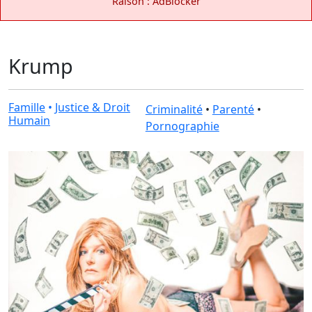
Raison : AdBlocker
Krump
Famille
•
Justice & Droit
Criminalité
•
Parenté
•
Humain
Pornographie