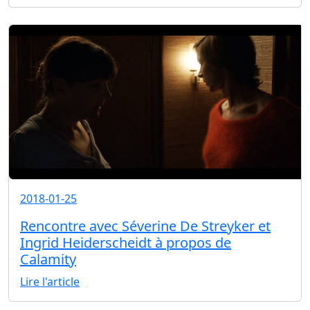
2018-01-25
Rencontre avec Séverine De Streyker et
Ingrid Heiderscheidt à propos de
Calamity
Lire l'article