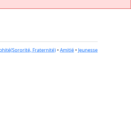
phité(Sororité, Fraternité)
•
Amitié
•
Jeunesse