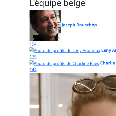
L'équipe belge
Joseph Rouschop
194
Leny A
179
Charlin
144