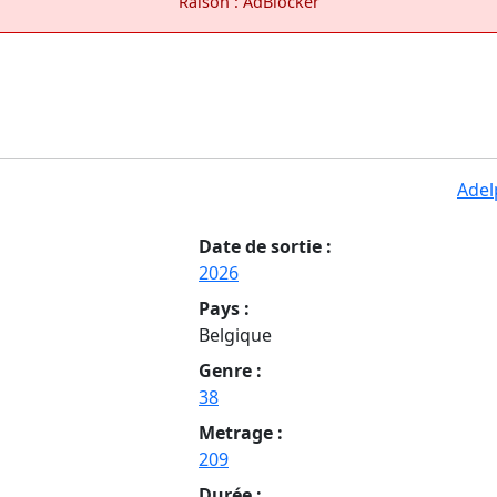
Raison : AdBlocker
Adel
Date de sortie :
2026
Pays :
Belgique
Genre :
38
Metrage :
209
Durée :