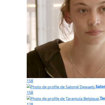
158
Salo
158
Ta
128