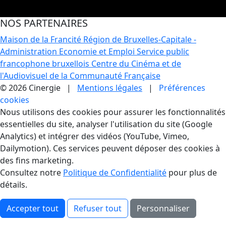
NOS PARTENAIRES
Maison de la Francité
Région de Bruxelles-Capitale -
Administration Economie et Emploi
Service public
francophone bruxellois
Centre du Cinéma et de
l'Audiovisuel de la Communauté Française
© 2026 Cinergie |
Mentions légales
|
Préférences
cookies
Gestion des Cookies
Nous utilisons des cookies pour assurer les fonctionnalités
essentielles du site, analyser l'utilisation du site (Google
Analytics) et intégrer des vidéos (YouTube, Vimeo,
Dailymotion). Ces services peuvent déposer des cookies à
des fins marketing.
Consultez notre
Politique de Confidentialité
pour plus de
détails.
Accepter tout
Refuser tout
Personnaliser