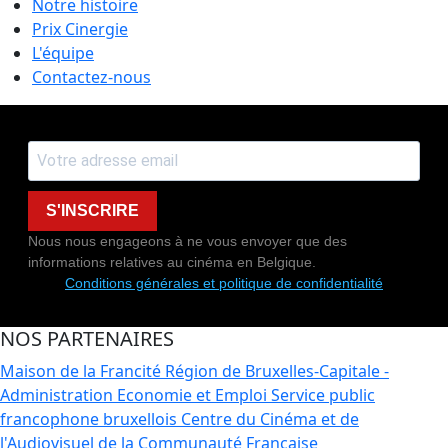
Notre histoire
Prix Cinergie
L'équipe
Contactez-nous
S'INSCRIRE
Nous nous engageons à ne vous envoyer que des
informations relatives au cinéma en Belgique.
Conditions générales et politique de confidentialité
NOS PARTENAIRES
Maison de la Francité
Région de Bruxelles-Capitale -
Administration Economie et Emploi
Service public
francophone bruxellois
Centre du Cinéma et de
l'Audiovisuel de la Communauté Française