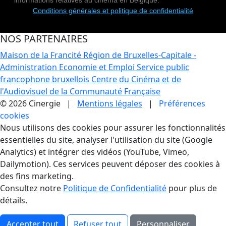
informations relatives au cinéma en Belgique.
Conditions générales et politique de confidentialité
NOS PARTENAIRES
Maison de la Francité
Région de Bruxelles-Capitale -
Administration Economie et Emploi
Service public
francophone bruxellois
Centre du Cinéma et de
l'Audiovisuel de la Communauté Française
© 2026 Cinergie |
Mentions légales
|
Préférences
cookies
Gestion des Cookies
Nous utilisons des cookies pour assurer les fonctionnalités
essentielles du site, analyser l'utilisation du site (Google
Analytics) et intégrer des vidéos (YouTube, Vimeo,
Dailymotion). Ces services peuvent déposer des cookies à
des fins marketing.
Consultez notre
Politique de Confidentialité
pour plus de
détails.
Accepter tout
Refuser tout
Personnaliser