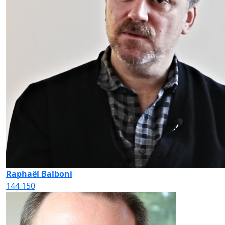
Raphaël Balboni
144
150