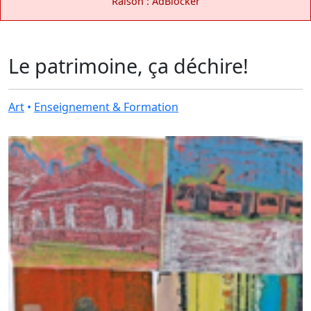
Raison : AdBlocker
Le patrimoine, ça déchire!
Art
•
Enseignement & Formation