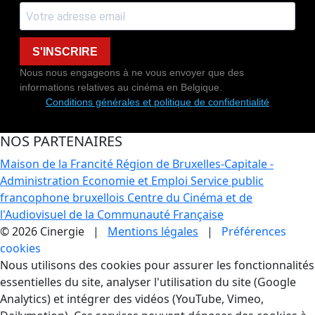
S'INSCRIRE
Nous nous engageons à ne vous envoyer que des
informations relatives au cinéma en Belgique.
Conditions générales et politique de confidentialité
NOS PARTENAIRES
Maison de la Francité
Région de Bruxelles-Capitale -
Administration Economie et Emploi
Service public
francophone bruxellois
Centre du Cinéma et de
l'Audiovisuel de la Communauté Française
© 2026 Cinergie |
Mentions légales
|
Préférences
cookies
Gestion des Cookies
Nous utilisons des cookies pour assurer les fonctionnalités
essentielles du site, analyser l'utilisation du site (Google
Analytics) et intégrer des vidéos (YouTube, Vimeo,