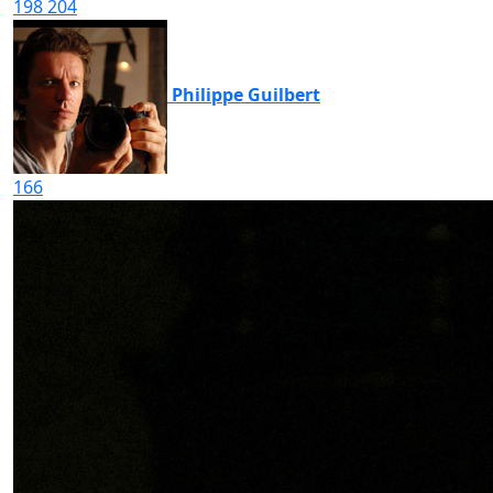
198
204
Philippe Guilbert
166