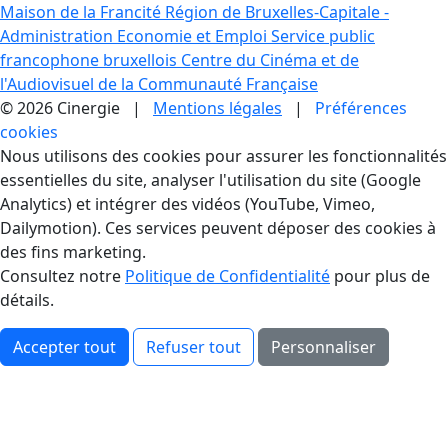
Maison de la Francité
Région de Bruxelles-Capitale -
Administration Economie et Emploi
Service public
francophone bruxellois
Centre du Cinéma et de
l'Audiovisuel de la Communauté Française
© 2026 Cinergie |
Mentions légales
|
Préférences
cookies
Gestion des Cookies
Nous utilisons des cookies pour assurer les fonctionnalités
essentielles du site, analyser l'utilisation du site (Google
Analytics) et intégrer des vidéos (YouTube, Vimeo,
Dailymotion). Ces services peuvent déposer des cookies à
des fins marketing.
Consultez notre
Politique de Confidentialité
pour plus de
détails.
Accepter tout
Refuser tout
Personnaliser