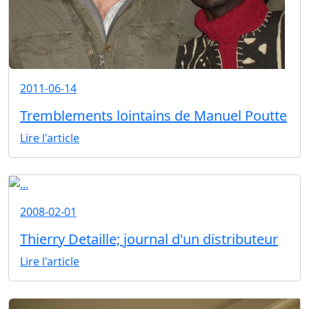
2011-06-14
Tremblements lointains de Manuel Poutte
Lire l'article
2008-02-01
Thierry Detaille; journal d'un distributeur
Lire l'article