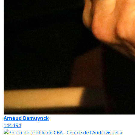
Arnaud Demuynck
144
194