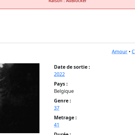
Raison : AdBlocker
Amour
•
C
Date de sortie :
2022
Pays :
Belgique
Genre :
37
Metrage :
41
Durée :