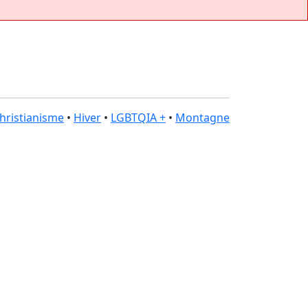
hristianisme
•
Hiver
•
LGBTQIA +
•
Montagne