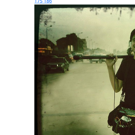
175
186