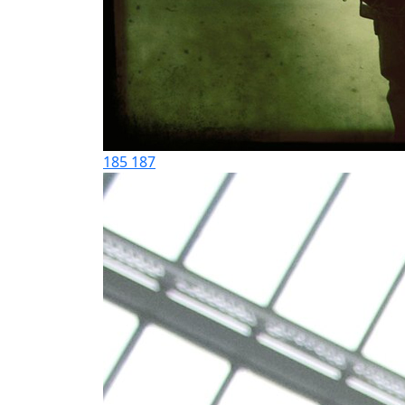
185
187