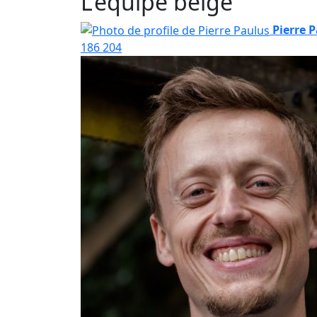
L'équipe belge
Pierre 
186
204