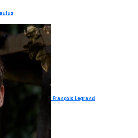
Paulus
François Legrand