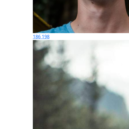
186
198