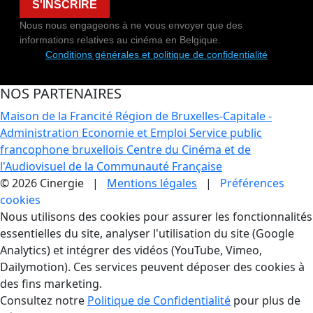
S'INSCRIRE
Nous nous engageons à ne vous envoyer que des
informations relatives au cinéma en Belgique.
Conditions générales et politique de confidentialité
NOS PARTENAIRES
Maison de la Francité
Région de Bruxelles-Capitale -
Administration Economie et Emploi
Service public
francophone bruxellois
Centre du Cinéma et de
l'Audiovisuel de la Communauté Française
© 2026 Cinergie |
Mentions légales
|
Préférences
cookies
Gestion des Cookies
Nous utilisons des cookies pour assurer les fonctionnalités
essentielles du site, analyser l'utilisation du site (Google
Analytics) et intégrer des vidéos (YouTube, Vimeo,
Dailymotion). Ces services peuvent déposer des cookies à
des fins marketing.
Consultez notre
Politique de Confidentialité
pour plus de