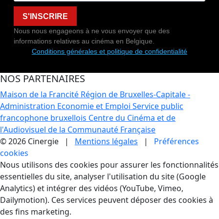
S'INSCRIRE
Nous nous engageons à ne vous envoyer que des
informations relatives au cinéma en Belgique.
Conditions générales et politique de confidentialité
NOS PARTENAIRES
Maison de la Francité
Région de Bruxelles-Capitale -
Administration Economie et Emploi
Service public
francophone bruxellois
Centre du Cinéma et de
l'Audiovisuel de la Communauté Française
© 2026 Cinergie |
Mentions légales
|
Préférences
cookies
Gestion des Cookies
Nous utilisons des cookies pour assurer les fonctionnalités
essentielles du site, analyser l'utilisation du site (Google
Analytics) et intégrer des vidéos (YouTube, Vimeo,
Dailymotion). Ces services peuvent déposer des cookies à
des fins marketing.