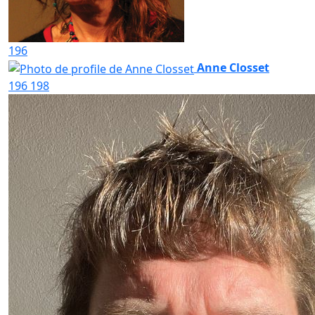
196
Anne Closset
196
198