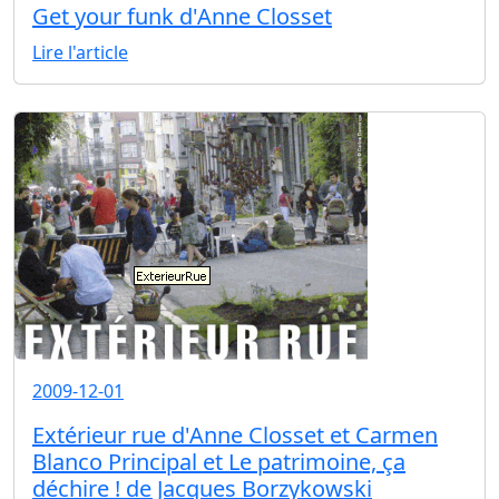
Get your funk d'Anne Closset
Lire l'article
2009-12-01
Extérieur rue d'Anne Closset et Carmen
Blanco Principal et Le patrimoine, ça
déchire ! de Jacques Borzykowski