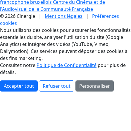
francophone bruxellois
Centre du Cinéma et de
l'Audiovisuel de la Communauté Française
© 2026 Cinergie |
Mentions légales
|
Préférences
cookies
Gestion des Cookies
Nous utilisons des cookies pour assurer les fonctionnalités
essentielles du site, analyser l'utilisation du site (Google
Analytics) et intégrer des vidéos (YouTube, Vimeo,
Dailymotion). Ces services peuvent déposer des cookies à
des fins marketing.
Consultez notre
Politique de Confidentialité
pour plus de
détails.
Accepter tout
Refuser tout
Personnaliser