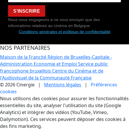
S'INSCRIRE
Nous nous engageons à ne vous envoyer que des
informations relatives au cinéma en Belgique.
Conditions générales et politique de confidentialité
NOS PARTENAIRES
Maison de la Francité
Région de Bruxelles-Capitale -
Administration Economie et Emploi
Service public
francophone bruxellois
Centre du Cinéma et de
l'Audiovisuel de la Communauté Française
© 2026 Cinergie |
Mentions légales
|
Préférences
cookies
Gestion des Cookies
Nous utilisons des cookies pour assurer les fonctionnalités
essentielles du site, analyser l'utilisation du site (Google
Analytics) et intégrer des vidéos (YouTube, Vimeo,
Dailymotion). Ces services peuvent déposer des cookies à
des fins marketing.