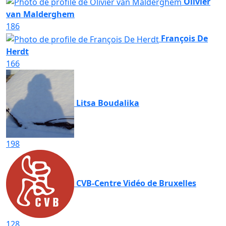
Olivier
van Malderghem
186
François De
Herdt
166
Litsa Boudalika
198
CVB-Centre Vidéo de Bruxelles
128