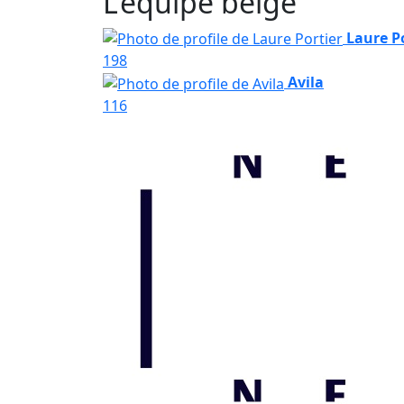
L'équipe belge
Laure P
198
Avila
116