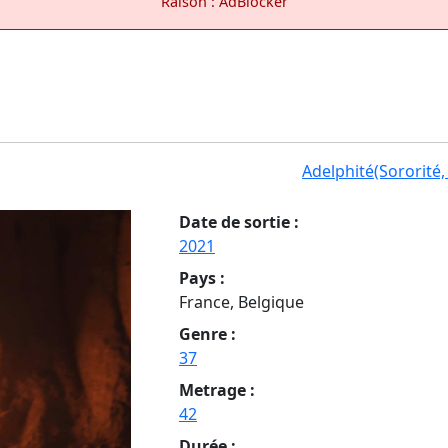
Raison : AdBlocker
Adelphité(Sororité,
Date de sortie :
2021
Pays :
France, Belgique
Genre :
37
Metrage :
42
Durée :