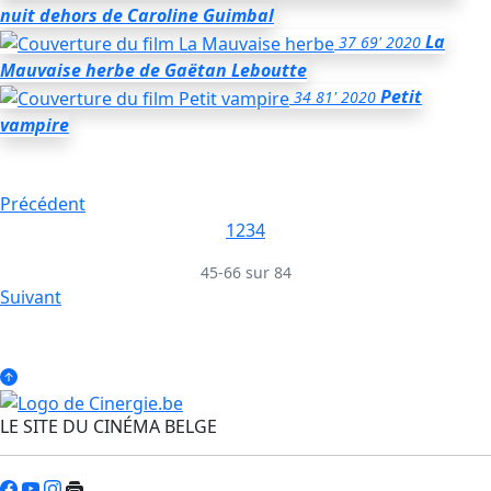
nuit dehors
de Caroline Guimbal
La
37
69'
2020
Mauvaise herbe
de Gaëtan Leboutte
Petit
34
81'
2020
vampire
Précédent
1
2
3
4
45-66 sur 84
Suivant
LE SITE DU CINÉMA BELGE