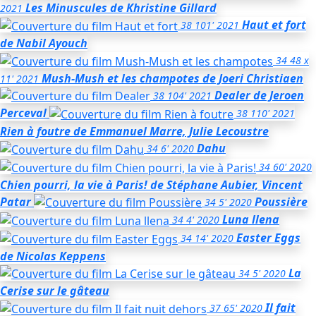
Les Minuscules
de Khristine Gillard
2021
Haut et fort
38
101'
2021
de Nabil Ayouch
34
48 x
Mush-Mush et les champotes
de Joeri Christiaen
11'
2021
Dealer
de Jeroen
38
104'
2021
Perceval
38
110'
2021
Rien à foutre
de Emmanuel Marre, Julie Lecoustre
Dahu
34
6'
2020
34
60'
2020
Chien pourri, la vie à Paris!
de Stéphane Aubier, Vincent
Patar
Poussière
34
5'
2020
Luna llena
34
4'
2020
Easter Eggs
34
14'
2020
de Nicolas Keppens
La
34
5'
2020
Cerise sur le gâteau
Il fait
37
65'
2020