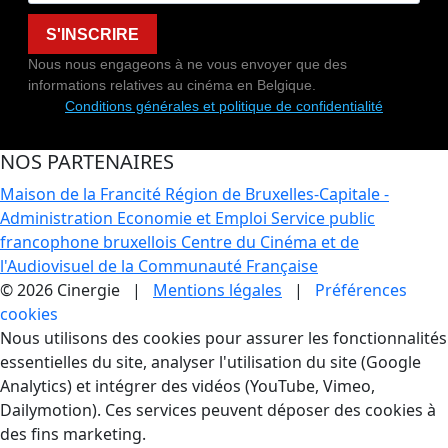
S'INSCRIRE
Nous nous engageons à ne vous envoyer que des
informations relatives au cinéma en Belgique.
Conditions générales et politique de confidentialité
NOS PARTENAIRES
Maison de la Francité
Région de Bruxelles-Capitale -
Administration Economie et Emploi
Service public
francophone bruxellois
Centre du Cinéma et de
l'Audiovisuel de la Communauté Française
© 2026 Cinergie |
Mentions légales
|
Préférences
cookies
Gestion des Cookies
Nous utilisons des cookies pour assurer les fonctionnalités
essentielles du site, analyser l'utilisation du site (Google
Analytics) et intégrer des vidéos (YouTube, Vimeo,
Dailymotion). Ces services peuvent déposer des cookies à
des fins marketing.