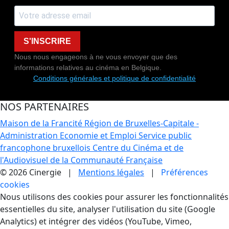
S'INSCRIRE
Nous nous engageons à ne vous envoyer que des
informations relatives au cinéma en Belgique.
Conditions générales et politique de confidentialité
NOS PARTENAIRES
Maison de la Francité
Région de Bruxelles-Capitale -
Administration Economie et Emploi
Service public
francophone bruxellois
Centre du Cinéma et de
l'Audiovisuel de la Communauté Française
© 2026 Cinergie |
Mentions légales
|
Préférences
cookies
Gestion des Cookies
Nous utilisons des cookies pour assurer les fonctionnalités
essentielles du site, analyser l'utilisation du site (Google
Analytics) et intégrer des vidéos (YouTube, Vimeo,