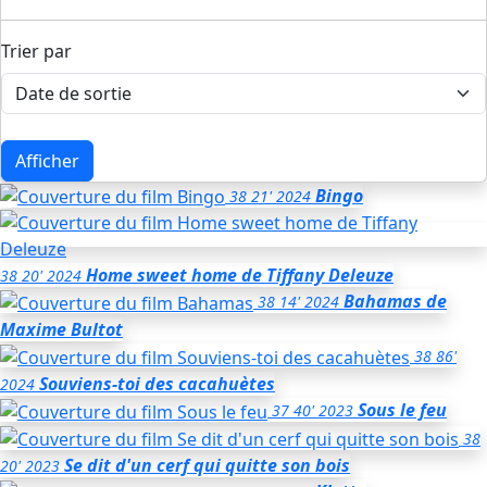
Trier par
Afficher
Bingo
38
21'
2024
Home sweet home de Tiffany Deleuze
38
20'
2024
Bahamas
de
38
14'
2024
Maxime Bultot
38
86'
Souviens-toi des cacahuètes
2024
Sous le feu
37
40'
2023
38
Se dit d'un cerf qui quitte son bois
20'
2023