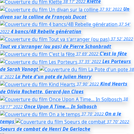
Klette
38
17'
2022
Un
37
93'
2022
divan sur la colline
de François Ducat
37
54'
4 bancs/4B Rebelle génération
2022
37
52'
2022
Tout va s'arranger (ou pas)
de Pierre Schonbrodt
C'est la fête
37
69'
2022
Les Porteurs
37
35'
2022
de Sarah Vanagt
38
La Pote d'un pote
de Julien Henry
8'
2022
Kind Hearts
37
90'
2022
de Olivia Rochette, Gerard-Jan Claes
38
Once Upon A Time... In Solbosch
58'17"
2022
On a le
37
70'
2022
temps
37
70'
2022
Soeurs de combat
de Henri De Gerlache