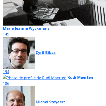
Marie-Jeanne Wyckmans
149
Cyril Bibas
194
Rudi Maerten
186
Michel Steyaert