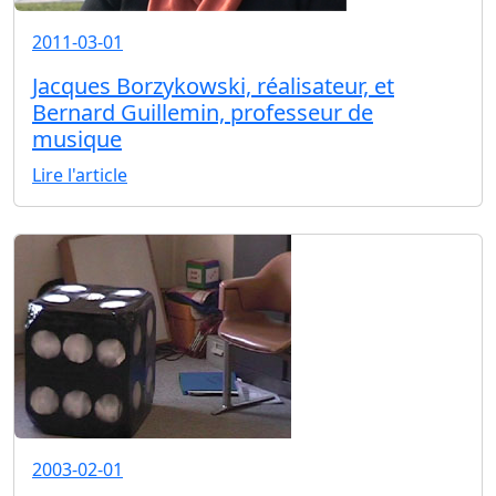
2011-03-01
Jacques Borzykowski, réalisateur, et
Bernard Guillemin, professeur de
musique
Lire l'article
2003-02-01