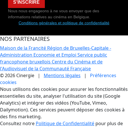
S'INSCRIRE
Nous nous engageons à ne vous envoyer que des
informations relatives au cinéma en Belgique.
Conditions générales et politique de confidentialité
NOS PARTENAIRES
Maison de la Francité
Région de Bruxelles-Capitale -
Administration Economie et Emploi
Service public
francophone bruxellois
Centre du Cinéma et de
l'Audiovisuel de la Communauté Française
© 2026 Cinergie |
Mentions légales
|
Préférences
cookies
Gestion des Cookies
Nous utilisons des cookies pour assurer les fonctionnalités
essentielles du site, analyser l'utilisation du site (Google
Analytics) et intégrer des vidéos (YouTube, Vimeo,
Dailymotion). Ces services peuvent déposer des cookies à
des fins marketing.
Consultez notre
Politique de Confidentialité
pour plus de