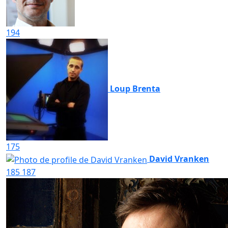
194
Loup Brenta
175
David Vranken
185
187