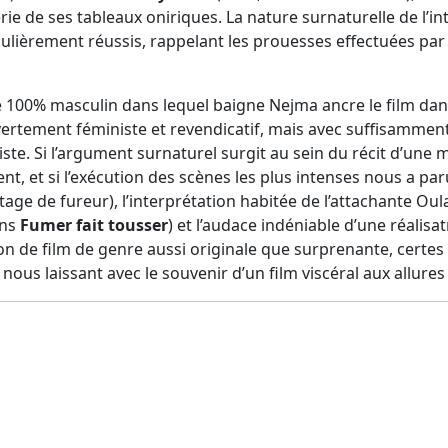
rerie de ses tableaux oniriques. La nature surnaturelle de l’
culièrement réussis, rappelant les prouesses effectuées par
100% masculin dans lequel baigne Nejma ancre le film dans
rtement féministe et revendicatif, mais avec suffisammen
iste. Si l’argument surnaturel surgit au sein du récit d’une 
t, et si l’exécution des scènes les plus intenses nous a par
tage de fureur), l’interprétation habitée de l’attachante O
ans
Fumer fait tousser
) et l’audace indéniable d’une réalisat
n de film de genre aussi originale que surprenante, certes
nous laissant avec le souvenir d’un film viscéral aux allures