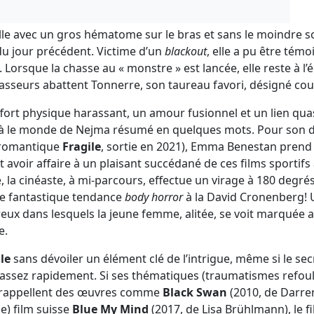
lle avec un gros hématome sur le bras et sans le moindre so
du jour précédent. Victime d’un
blackout
, elle a pu être tém
Lorsque la chasse au « monstre » est lancée, elle reste à l’é
sseurs abattent Tonnerre, son taureau favori, désigné co
’effort physique harassant, un amour fusionnel et un lien qua
là le monde de Nejma résumé en quelques mots. Pour son
 romantique
Fragile
, sortie en 2021), Emma Benestan prend p
it avoir affaire à un plaisant succédané de ces films sportif
é, la cinéaste, à mi-parcours, effectue un virage à 180 degré
le fantastique tendance
body horror
à la David Cronenberg!
eux dans lesquels la jeune femme, alitée, se voit marquée 
e.
le
sans dévoiler un élément clé de l’intrigue, même si le sec
 assez rapidement. Si ses thématiques (traumatismes refoul
ve rappellent des œuvres comme
Black Swan
(2010, de Darre
e) film suisse
Blue My Mind
(2017, de Lisa Brühlmann), le f