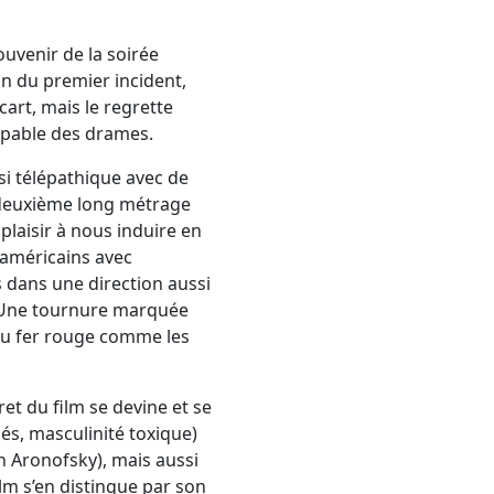
uvenir de la soirée
oin du premier incident,
cart, mais le regrette
upable des drames.
si télépathique avec de
 deuxième long métrage
laisir à nous induire en
s américains avec
s dans une direction aussi
 Une tournure marquée
au fer rouge comme les
ret du film se devine et se
és, masculinité toxique)
n Aronofsky), mais aussi
ilm s’en distingue par son