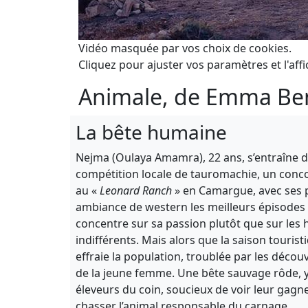
Vidéo masquée par vos choix de cookies.
Cliquez pour ajuster vos paramètres et l'affi
Animale, de Emma Be
La bête humaine
Nejma (Oulaya Amamra), 22 ans, s’entraîne d
compétition locale de tauromachie, un conco
au «
Leonard Ranch
» en Camargue, avec ses p
ambiance de western les meilleurs épisodes
concentre sur sa passion plutôt que sur les 
indifférents. Mais alors que la saison touris
effraie la population, troublée par les déco
de la jeune femme. Une bête sauvage rôde, y
éleveurs du coin, soucieux de voir leur gagn
chasser l’animal responsable du carnage.