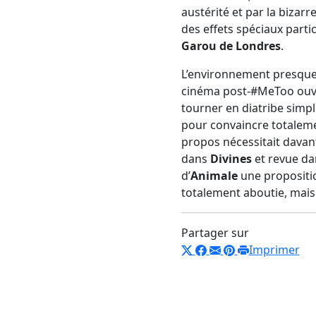
austérité et par la bizar
des effets spéciaux parti
Garou de Londres
.
L’environnement presque 
cinéma post-#MeToo ouve
tourner en diatribe simpl
pour convaincre totalemen
propos nécessitait davan
dans
Divines
et revue d
d’
Animale
une propositio
totalement aboutie, mais 
Partager sur
Imprimer