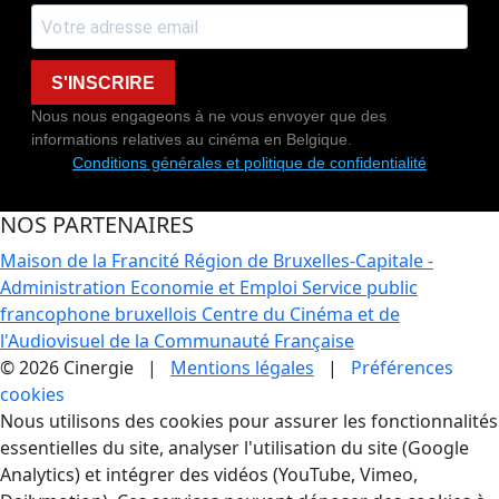
S'INSCRIRE
Nous nous engageons à ne vous envoyer que des
informations relatives au cinéma en Belgique.
Conditions générales et politique de confidentialité
NOS PARTENAIRES
Maison de la Francité
Région de Bruxelles-Capitale -
Administration Economie et Emploi
Service public
francophone bruxellois
Centre du Cinéma et de
l'Audiovisuel de la Communauté Française
© 2026 Cinergie |
Mentions légales
|
Préférences
cookies
Gestion des Cookies
Nous utilisons des cookies pour assurer les fonctionnalités
essentielles du site, analyser l'utilisation du site (Google
Analytics) et intégrer des vidéos (YouTube, Vimeo,