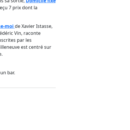
s sa sortie,
Domicile fixe
eçu 7 prix dont la
e-moi
de Xavier Istasse,
édéric Vin, raconte
scrites par les
illeneuve est centré sur
e.
un bar.