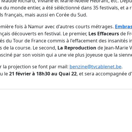
 Maude Richard, Viviane et Marie-Noëlle Hébrant, etc. Depui
x du monde entier, a été séléctionné dans 35 festivals, et a r
ls français, mais aussi en Corée du Sud.
remière fois à Namur avec d'autres courts métrages.
Embras
nçais découverts en festival. Le premier,
Les Effaceurs
de Fr
és du Tour de France commis à l'effacement des insanités in
s de la course. Le second,
La Reproduction
de Jean-Marie V
asciné par son voisin qui a une vie plus joyeuse que la sienn
 la projection se font par mail:
benzine@tvcablenet.be
.
eu le
21 février à 18h30 au Quai 22
, et sera accompagnée d'