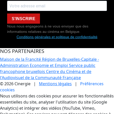
S'INSCRIRE
Nous nous engageons à ne vous envoyer que des
informations relatives au cinéma en Belgique.
Conditions générales et politique de confidentialité
NOS PARTENAIRES
Maison de la Francité
Région de Bruxelles-Capitale -
Administration Economie et Emploi
Service public
francophone bruxellois
Centre du Cinéma et de
l'Audiovisuel de la Communauté Française
© 2026 Cinergie |
Mentions légales
|
Préférences
cookies
Gestion des Cookies
Nous utilisons des cookies pour assurer les fonctionnalités
essentielles du site, analyser l'utilisation du site (Google
Analytics) et intégrer des vidéos (YouTube, Vimeo,