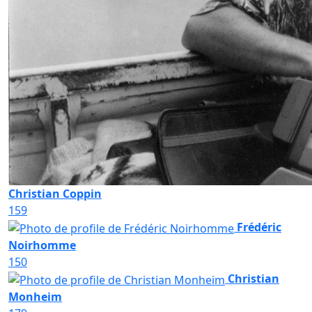
Christian Coppin
159
Frédéric
Noirhomme
150
Christian
Monheim