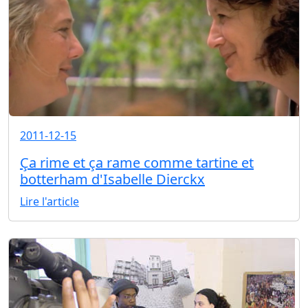
2011-12-15
Ça rime et ça rame comme tartine et
botterham d'Isabelle Dierckx
Lire l'article