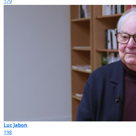
179
Luc Jabon
198