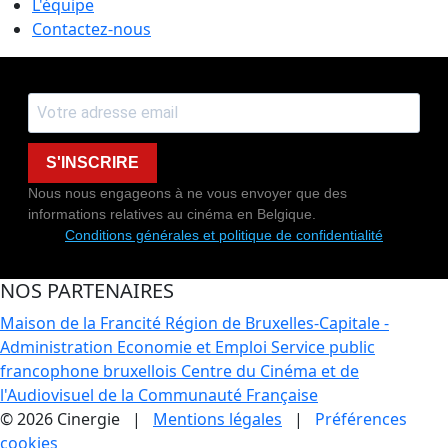
L'équipe
Contactez-nous
S'INSCRIRE
Nous nous engageons à ne vous envoyer que des
informations relatives au cinéma en Belgique.
Conditions générales et politique de confidentialité
NOS PARTENAIRES
Maison de la Francité
Région de Bruxelles-Capitale -
Administration Economie et Emploi
Service public
francophone bruxellois
Centre du Cinéma et de
l'Audiovisuel de la Communauté Française
© 2026 Cinergie |
Mentions légales
|
Préférences
cookies